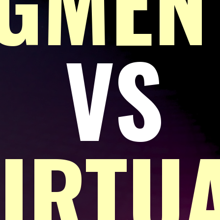
GMEN
VS
IRTU