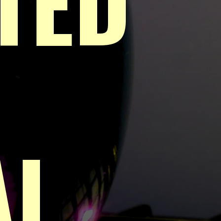
TED
AL