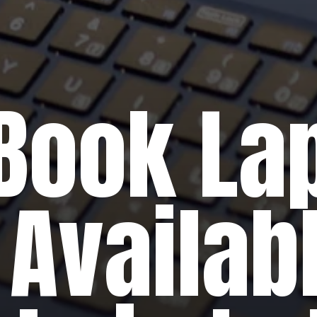
Book La
Availabl