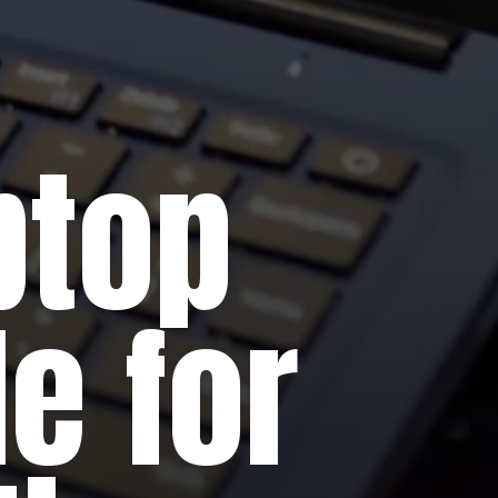
ptop
e for