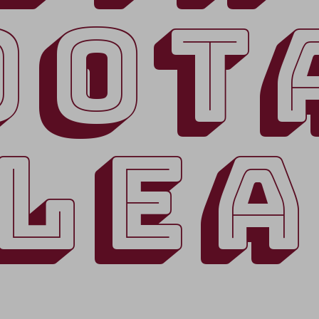
OOT
LE